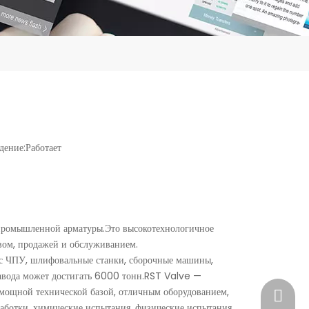
ение:
Работает
 промышленной арматуры.Это высокотехнологичное
вом, продажей и обслуживанием.
 с ЧПУ, шлифовальные станки, сборочные машины,
завода может достигать 6000 тонн.RST Valve —
мощной технической базой, отличным оборудованием,
+86-15
работки, химические испытания, физические испытания,