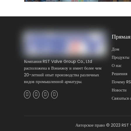
Прямая
RST посещает корейскую выставку клапанов
Дом
Продукты
Компания RST Valve Group Co., Ltd
О нас
расположена в Вэньчжоу и имеет более чем
Решения
20-летний опыт производства различных
видов промышленной арматуры.
Почему R
Новости
Связаться 
Авторское право ©
2023
RST V