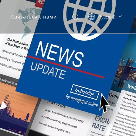
Pусский
и
Связаться с нами
Ελληνικά
Português
Español
العربية
English