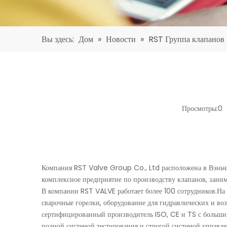
Вы здесь:
Дом
»
Новости
»
RST Группа клапанов
Просмотры:
0
А
Компания RST Valve Group Co., Ltd расположена в Вэньч
комплексное предприятие по производству клапанов, зани
В компании RST VALVE работает более 100 сотрудников.Н
сварочные горелки, оборудование для гидравлических и в
сертифицированный производитель ISO, CE и TS с больши
полной системой тестирования и строгой системой управле