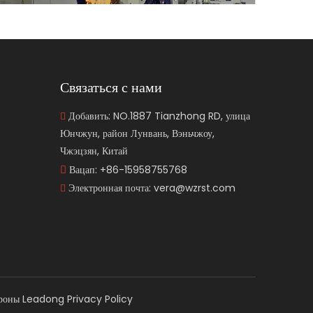
Связаться с нами
RST Группа клапанов
Добавить: NO.1887 Tianzhong RD, улица

Юнчжун, район Лунвань, Вэньчжоу,
Чжэцзян, Китай
Вацап:
+86-15958755768

Электронная почта:
vera@wzrst.com

ороны
Leadong
Privacy Policy