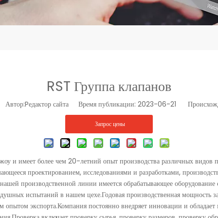
RST Группа клапанов
втор:Pедактор сайта Время публикации: 2023-06-21 Происхожд
Запрос цены
жоу и имеет более чем 20-летний опыт производства различных видов
мающееся проектированием, исследованиями и разработками, производст
а нашей производственной линии имеется обрабатывающее оборудование
оздушных испытаний в нашем цехе.Годовая производственная мощность 
м опытом экспорта.Компания постоянно внедряет инновации и обладает 
ния.Проверка включает проверку сырья, проверку размеров, проверку об