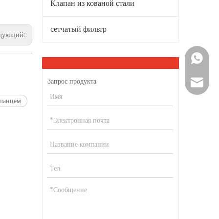
Клапан из кованой стали
сетчатый фильтр
едующий:
+86-15
Запрос продукта
vera@w
фланцем