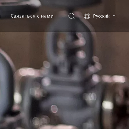
Pусский
и
Связаться с нами
Ελληνικά
Português
Español
العربية
English