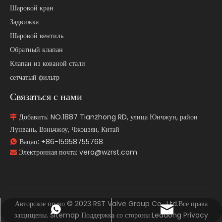
Шаровой кран
Задвижка
Шаровой вентиль
Обратный клапан
Клапан из кованой стали
сетчатый фильтр
Связаться с нами
Добавить: NO.1887 Tianzhong RD, улица Юнчжун, район

Лунвань, Вэньчжоу, Чжэцзян, Китай
Вацап:
+86-15958755768

Электронная почта:
vera@wzrst.com

Авторское право ©
2023
RST Valve Group Co., Ltd.Все права
+86-15958755768
vera@wzrst.com
защищены.
Sitemap
Поддержка со стороны
Leadong
Privacy