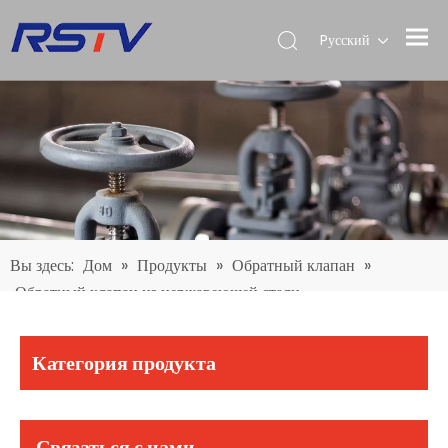
Pусский
Вы здесь:
Дом
»
Продукты
»
Обратный клапан
»
Обратный клапан из нержавеющей стали
Категория продукта
Связаться с нами