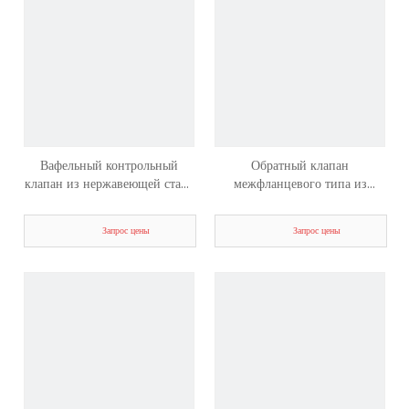
Вафельный контрольный
Обратный клапан
клапан из нержавеющей стали
межфланцевого типа из
H71
нержавеющей стали H71
Запрос цены
Запрос цены